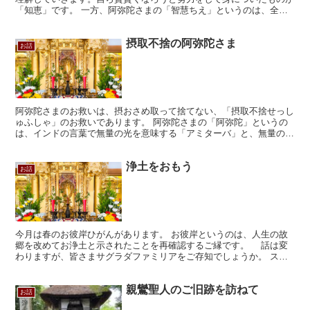
「知恵」です。 一方、阿弥陀さまの「智慧ちえ」というのは、全て
の物事の本質、真理を見る「悟り」そのものです。 この...
摂取不捨の阿弥陀さま
お話
阿弥陀さまのお救いは、摂おさめ取って捨てない、「摂取不捨せっし
ゅふしゃ」のお救いであります。 阿弥陀さまの「阿弥陀」というの
は、インドの言葉で無量の光を意味する「アミターバ」と、無量の寿
命、寿いのちを意味する「アミターユス」の「アミタ」とい...
浄土をおもう
お話
今月は春のお彼岸ひがんがあります。 お彼岸というのは、人生の故
郷を改めてお浄土と示されたことを再確認するご縁です。 話は変
わりますが、皆さまサグラダファミリアをご存知でしょうか。 スペ
インのバルセロナにある建造物で、1882年から工事が始...
親鸞聖人のご旧跡を訪ねて
お話