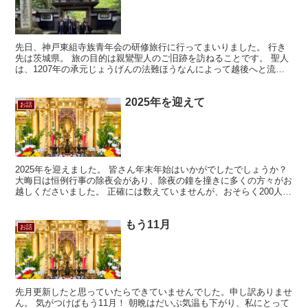
先日、神戸東組寺族青年会の研修旅行に行ってまいりました。 行き
先は茨城県。 旅の目的は親鸞聖人のご旧跡を訪ねることです。 聖人
は、1207年の承元じょうげんの法難ほうなんによって越後へと流罪
るざいになられました。 そして1211年に流罪が赦...
2025年を迎えて
お話
2025年を迎えました。 皆さん年末年始はいかがでしたでしょうか？
大晦日は恒例行事の除夜会があり、除夜の鐘を撞きに多くの方々がお
越しくださいました。 正確には数えていませんが、おそらく200人以
上の方が来られたかと思います。 特に若い方、...
もう11月
お話
先月更新したと思っていたらできていませんでした。申し訳ありませ
ん。 気がつけばもう11月！ 朝晩はだいぶ気温も下がり、私にとって