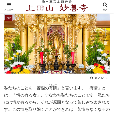
阿弥陀さまの存在理由
メニュー
検索
お話
2022.12.16
うじょう
私たちのことを「苦悩の
有情
」と言います。「有情」と
は、「情の有る者」、すなわち私たちのことです。私たち
には情が有るから、それが原因となって苦しみ悩まされま
す。この情を取り除くことができれば、苦悩もなくなるの