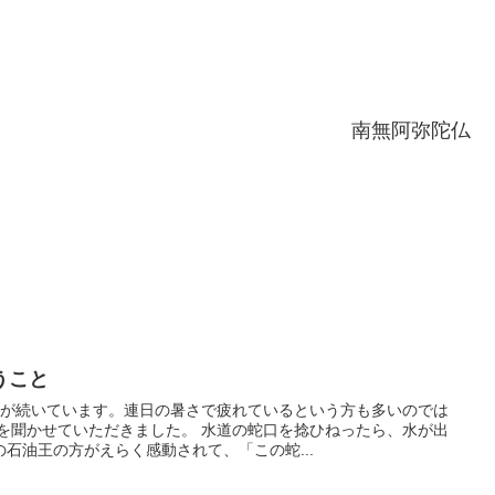
南無阿弥陀仏
うこと
日が続いています。連日の暑さで疲れているという方も多いのでは
話を聞かせていただきました。 水道の蛇口を捻ひねったら、水が出
石油王の方がえらく感動されて、「この蛇...