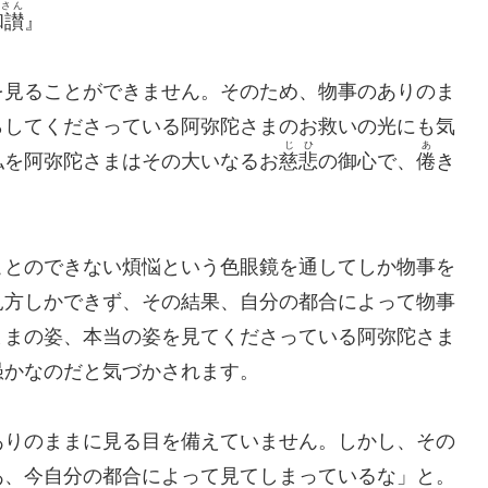
わさん
和讃
』
を見ることができません。そのため、物事のありのま
らしてくださっている阿弥陀さまのお救いの光にも気
じひ
あ
私を阿弥陀さまはその大いなるお
慈悲
の御心で、
倦
き
ことのできない煩悩という色眼鏡を通してしか物事を
見方しかできず、その結果、自分の都合によって物事
ままの姿、本当の姿を見てくださっている阿弥陀さま
愚かなのだと気づかされます。
ありのままに見る目を備えていません。しかし、その
あ、今自分の都合によって見てしまっているな」と。