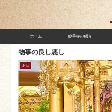
ホーム
妙善寺の紹介
物事の良し悪し
お話