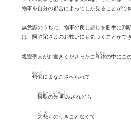
物事を自分の都合によってしか見ることがで
無意識のうちに、物事の良し悪しを勝手に判
は、阿弥陀さまのお救いにも気づくことがで
わさん
親鸞聖人がお書きくださったご
和讃
の中にこ
ぼんのう
煩悩
にまなこさへられて
せっしゅ
こうみょう
摂取
の
光明
みざれども
だいひ
大悲
ものうきことなくて