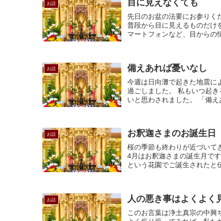
目に見えなくても
お話
先日のお盆の法要にお参りく
普段から目に見えるものだけ
マートフォンなど、目からの情
備えあれば憂いなし
お話
今週は日向灘で起きた地震に
過ごしました。 私もいつ起
いと思わされました。 「備え
お釈迦さまのお誕生日
お話
桜の季節も終わりが近づいて
4月はお釈迦さまの誕生月です
という花園でご誕生されたと伝
人の悪き事はよくよく
お話
このお言葉は浄土真宗の中興