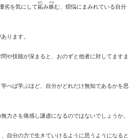
ねた
そね
優劣を気にして
妬
み
嫉
む、煩悩にまみれている自分
があります。
学問や技能が深まると、おのずと他者に対してますま
「学べば学ぶほど、自分がどれだけ無知であるかを思
。
の無力さを痛感し謙虚になるのではないでしょうか。
り、自分の力で生きていけるように思うようになると