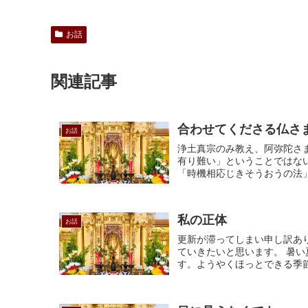
お話
関連記事
合わせてくださる仏さ
お話
浄土真宗のみ教え、阿弥陀さ
有り難い」ということではな
「時機相応じきそうおうの法」
私の正体
お話
更新が滞ってしまい申し訳あ
ていきたいと思います。 暑
す。ようやくほっとできる季節