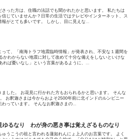
ださった方は、住職の法話でも聞かれたかと思います。 私たちは
を信じていませんか？日常の生活ではテレビやインターネット、ス
報がとても多いです。 しかし、目に見えな...
よって、「南海トラフ地震臨時情報」が発表され、不安な１週間を
きるかわからない地震に対して改めて十分な備えをしないといけな
あれば憂いなし」という言葉があるように、...
きました。 お花見に行かれた方もおられるかと思います。 そんな
。 お釈迦さまは今からおよそ2500年前に北インドのルンビニー
わっています。 そんなお釈迦さまの...
見ゆるなり わが身の悪き事は覚えざるものなり
ちゅうこうの祖と言われる蓮如れんにょ上人のお言葉です。 よく