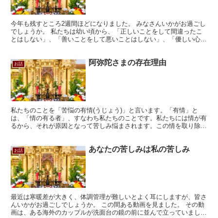
今年も残すところ2週間ほどになりました。 みなさんいかがお過ごし
でしょうか。 私たちは幼い頃から、「正しいことをして間違ったこ
とはしない」、「善いことをして悪いことはしない」、「優しい心を
もちなさい」と教えられてきました。 これは生きていく...
阿弥陀さまの存在理由
お話
私たちのことを「苦悩の有情(うじょう)」と言います。「有情」と
は、「情の有る者」、すなわち私たちのことです。私たちには情が有
るから、それが原因となって苦しみ悩まされます。この情を取り除く
ことができれば、苦悩もなくなるのでしょうがそれもできま...
あなたの苦しみは私の苦しみ
お話
最近は寒暖差が大きく、体調管理が難しいとよく耳にしますが、皆さ
んいかがお過ごしでしょうか。 この間ある動画を見ました。 その動
画は、ある海外のカップルが洗面台の鏡の前に並んで立っていまし