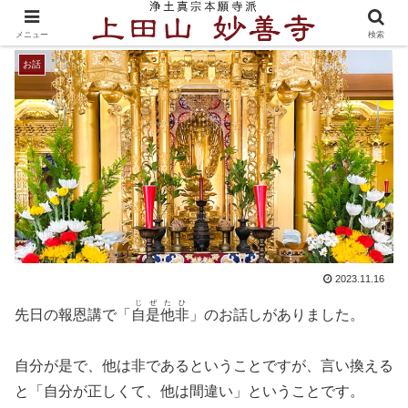
自是他非の心
メニュー
検索
お話
2023.11.16
じぜたひ
先日の報恩講で「
自是他非
」のお話しがありました。
自分が是で、他は非であるということですが、言い換える
と「自分が正しくて、他は間違い」ということです。