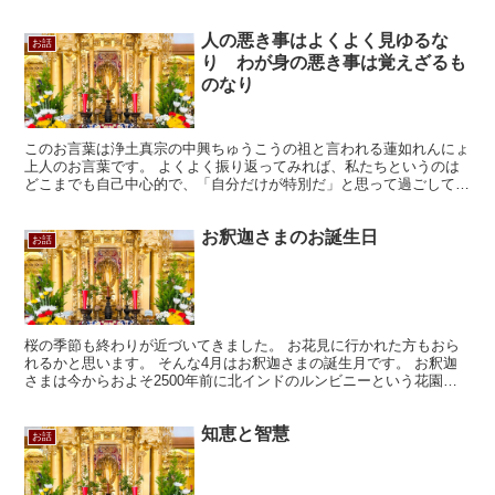
て、女性は脱毛症といってだんだん髪の毛が抜けていく病気...
人の悪き事はよくよく見ゆるな
お話
り わが身の悪き事は覚えざるも
のなり
このお言葉は浄土真宗の中興ちゅうこうの祖と言われる蓮如れんにょ
上人のお言葉です。 よくよく振り返ってみれば、私たちというのは
どこまでも自己中心的で、「自分だけが特別だ」と思って過ごしてい
ませんか？ 他人の欠点やミスばかりが目につきますけれど...
お釈迦さまのお誕生日
お話
桜の季節も終わりが近づいてきました。 お花見に行かれた方もおら
れるかと思います。 そんな4月はお釈迦さまの誕生月です。 お釈迦
さまは今からおよそ2500年前に北インドのルンビニーという花園で
ご誕生されたと伝わっています。 そんなお釈迦さまの...
知恵と智慧
お話