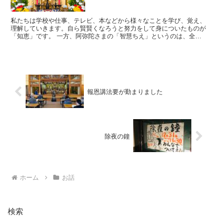
私たちは学校や仕事、テレビ、本などから様々なことを学び、覚え、
理解していきます。自ら賢賢くなろうと努力をして身についたものが
「知恵」です。 一方、阿弥陀さまの「智慧ちえ」というのは、全て
の物事の本質、真理を見る「悟り」そのものです。 この...
報恩講法要が勤まりました
除夜の鐘
ホーム
お話
検索